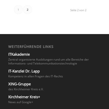
1
2
Seite 2 von 2
WEITERFÜHRENDE LINKS
ITKakademie
Zentral organisierte Ausbilungen rund um alle Bereiche der
Informations- und Telekommunikationstechnologie
IT-Kanzlei Dr. Lapp
Kompetenz in allen Fragen des IT-Rechts
XING-Gruppe
des Kirchheimer Kreis e.V.
Kirchheimer Kreis+
News auf Google+