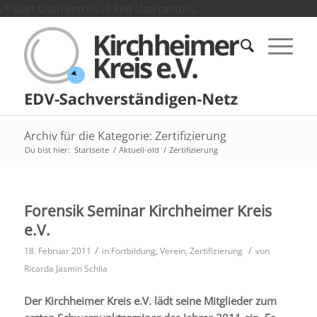
/* Start Usercentrics
/* End Usercentrics
Archiv für die Kategorie: Zertifizierung
Du bist hier:
Startseite
/
Aktuell-old
/
Zertifizierung
Forensik Seminar Kirchheimer Kreis
e.V.
/
/
18. Februar 2011
in
Fortbildung
,
Verein
,
Zertifizierung
von
Ricarda Jasmin Schlia
Der Kirchheimer Kreis e.V. lädt seine Mitglieder zum