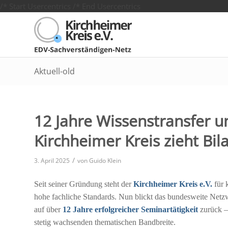
/* Start Usercentrics
/* End Usercentrics
Aktuell-old
12 Jahre Wissenstransfer un
Kirchheimer Kreis zieht Bil
/
3. April 2025
von
Guido Klein
Seit seiner Gründung steht der
Kirchheimer Kreis e.V.
für 
hohe fachliche Standards. Nun blickt das bundesweite Netzw
auf über
12 Jahre erfolgreicher Seminartätigkeit
zurück – 
stetig wachsenden thematischen Bandbreite.