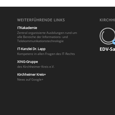
WEITERFÜHRENDE LINKS
KIRCHHE
ITKakademie
Zentral organisierte Ausbilungen rund um
alle Bereiche der Informations- und
Telekommunikationstechnologie
IT-Kanzlei Dr. Lapp
Kompetenz in allen Fragen des IT-Rechts
XING-Gruppe
des Kirchheimer Kreis e.V.
Kirchheimer Kreis+
News auf Google+