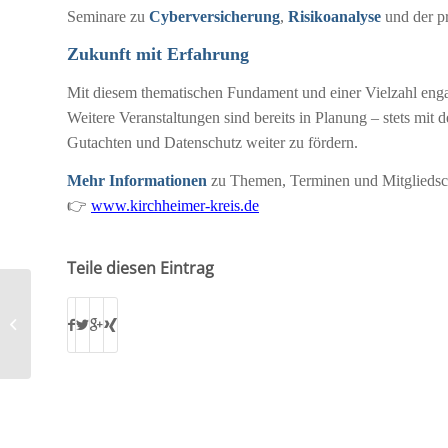
Seminare zu
Cyberversicherung
,
Risikoanalyse
und der p
Zukunft mit Erfahrung
Mit diesem thematischen Fundament und einer Vielzahl engagi
Weitere Veranstaltungen sind bereits in Planung – stets mit 
Gutachten und Datenschutz weiter zu fördern.
Mehr Informationen
zu Themen, Terminen und Mitgliedsch
👉
www.kirchheimer-kreis.de
Teile diesen Eintrag
Frühjahr-Seminar des Kirchheimer
Kreises in Hameln – IT-Expert*innen
stärken...