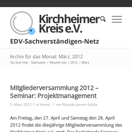
/* Start Usercentrics
/* End Usercentrics
Archiv für das Monat: März, 2012
Du bist hier:
Startseite
/
Aktuell-old
/
2012
/
März
Mitgliederversammlung 2012 –
Seminar: Projektmanagement
/
/
5. März 2012
in
Verein
von
Ricarda Jasmin Schlia
Am Freitag, den 27. April und Samstag den 28. April
2012 findet die diesjährige Mitgliederversammlung des
Kirchheimer Kreis e.V. statt. Das begleitende Seminar