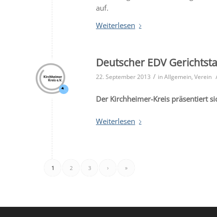
auf.
Weiterlesen
Deutscher EDV Gerichtsta
/
22. September 2013
in
Allgemein
,
Verein
Der Kirchheimer-Kreis präsentiert s
Weiterlesen
1
2
3
›
»