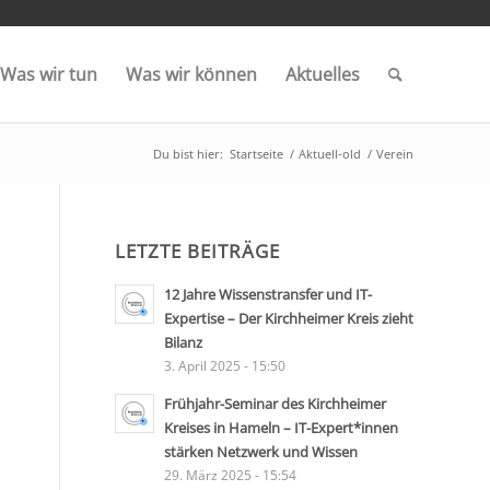
Was wir tun
Was wir können
Aktuelles
Du bist hier:
Startseite
/
Aktuell-old
/
Verein
LETZTE BEITRÄGE
12 Jahre Wissenstransfer und IT-
Expertise – Der Kirchheimer Kreis zieht
Bilanz
3. April 2025 - 15:50
Frühjahr-Seminar des Kirchheimer
Kreises in Hameln – IT-Expert*innen
stärken Netzwerk und Wissen
29. März 2025 - 15:54