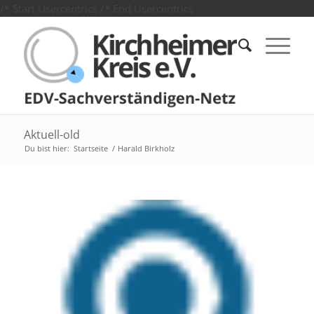
/* Start Usercentrics
/* End Usercentrics
Aktuell-old
Du bist hier:
Startseite
/
Harald Birkholz