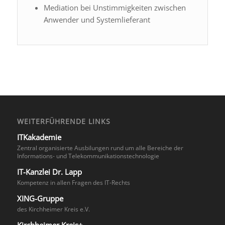
Mediation bei Unstimmigkeiten zwischen
Anwender und Systemlieferant
WEITERFÜHRENDE LINKS
ITKakademie
Zentral organisierte Ausbilungen rund um alle Bereiche der
Informations- und Telekommunikationstechnologie
IT-Kanzlei Dr. Lapp
Kompetenz in allen Fragen des IT-Rechts
XING-Gruppe
des Kirchheimer Kreis e.V.